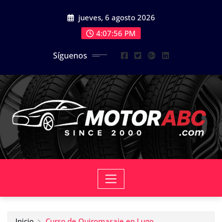
Saltar
jueves, 6 agosto 2026
al
contenido
4:07:57 PM
Síguenos
Inicio
Curso de Quiromasaje en Lugo