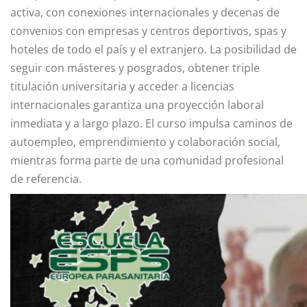
activa, con conexiones internacionales y decenas de
convenios con empresas y centros deportivos, spas y
hoteles de todo el país y el extranjero. La posibilidad de
seguir con másteres y posgrados, obtener triple
titulación universitaria y acceder a licencias
internacionales garantiza una proyección laboral
inmediata y a largo plazo. El curso impulsa caminos de
autoempleo, emprendimiento y colaboración social,
mientras forma parte de una comunidad profesional
de referencia.