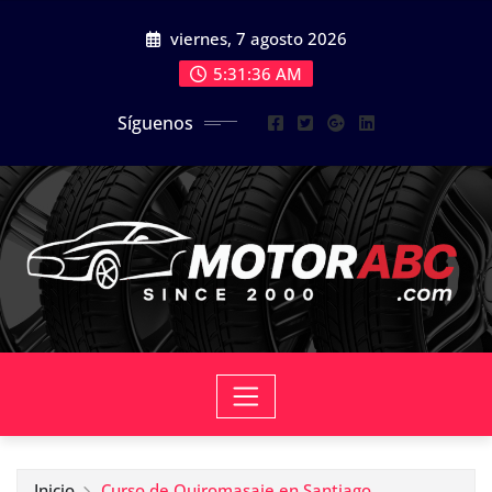
Saltar
viernes, 7 agosto 2026
al
contenido
5:31:38 AM
Síguenos
Inicio
Curso de Quiromasaje en Santiago